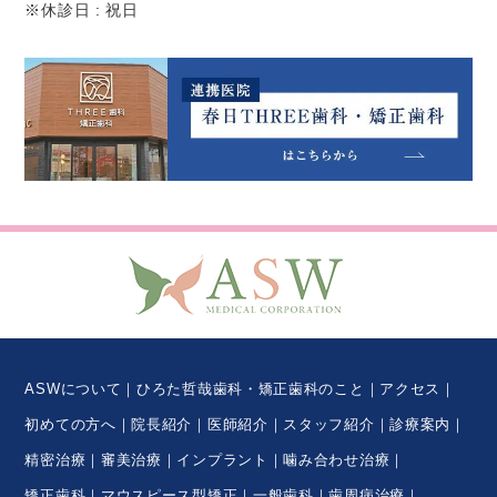
※休診日 : 祝日
ASWについて
ひろた哲哉歯科・矯正歯科のこと
アクセス
初めての方へ
院長紹介
医師紹介
スタッフ紹介
診療案内
精密治療
審美治療
インプラント
噛み合わせ治療
矯正歯科
マウスピース型矯正
一般歯科
歯周病治療