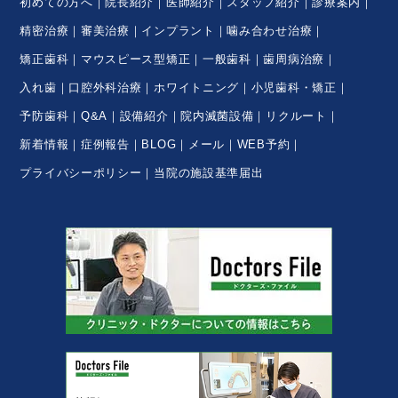
初めての方へ
院長紹介
医師紹介
スタッフ紹介
診療案内
精密治療
審美治療
インプラント
噛み合わせ治療
矯正歯科
マウスピース型矯正
一般歯科
歯周病治療
入れ歯
口腔外科治療
ホワイトニング
小児歯科・矯正
予防歯科
Q&A
設備紹介
院内滅菌設備
リクルート
新着情報
症例報告
BLOG
メール
WEB予約
プライバシーポリシー
当院の施設基準届出