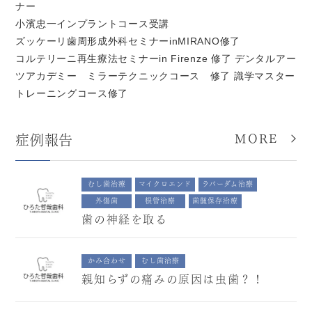
ナー
小濱忠一インプラントコース受講
ズッケーリ歯周形成外科セミナーinMIRANO修了
コルテリーニ再生療法セミナーin Firenze 修了 デンタルアー
ツアカデミー ミラーテクニックコース 修了 識学マスター
トレーニングコース修了
MORE
症例報告
むし歯治療
マイクロエンド
ラバーダム治療
外傷歯
根管治療
歯髄保存治療
歯の神経を取る
かみ合わせ
むし歯治療
親知らずの痛みの原因は虫歯？！