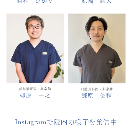
崎村 ひかり
原園 絢太
歯科矯正医・非常勤
口腔外科医・非常勤
柳原 一之
郷原 俊輔
Instagramで院内の様子を発信中