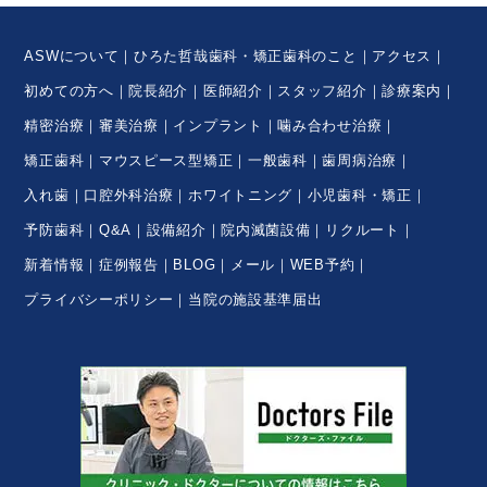
ASWについて
ひろた哲哉歯科・矯正歯科のこと
アクセス
初めての方へ
院長紹介
医師紹介
スタッフ紹介
診療案内
精密治療
審美治療
インプラント
噛み合わせ治療
矯正歯科
マウスピース型矯正
一般歯科
歯周病治療
入れ歯
口腔外科治療
ホワイトニング
小児歯科・矯正
予防歯科
Q&A
設備紹介
院内滅菌設備
リクルート
新着情報
症例報告
BLOG
メール
WEB予約
プライバシーポリシー
当院の施設基準届出