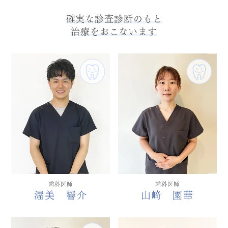
確実な診査診断のもと
治療をおこないます
歯科医師
歯科医師
渥美 響介
山﨑 園華