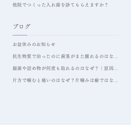
他院でつくった入れ歯を診てもらえますか？
ブログ
お盆休みのお知らせ
抗生物質で治ったのに歯茎がまた腫れるのはなぜ？考えられる原因と受診目安｜福岡市南区の歯医者
銀歯や詰め物が何度も取れるのはなぜ？｜原因・放置リスク・長持ちさせる考え方を福岡市南区の歯科医が解説
片方で噛むと痛いのはなぜ？片噛みは癖ではない原因と受診の判断ポイント｜福岡市南区老司 ひろた哲哉歯科・矯正歯科