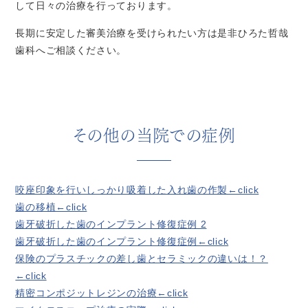
して日々の治療を行っております。
長期に安定した審美治療を受けられたい方は是非ひろた哲哉
歯科へご相談ください。
その他の当院での症例
咬座印象を行いしっかり吸着した入れ歯の作製←click
歯の移植←click
歯牙破折した歯のインプラント修復症例 2
歯牙破折した歯のインプラント修復症例←click
保険のプラスチックの差し歯とセラミックの違いは！？
←click
精密コンポジットレジンの治療←click