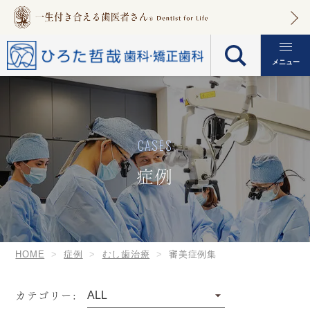
メニュー
CASES
症例
HOME
症例
むし歯治療
審美症例集
カテゴリー: