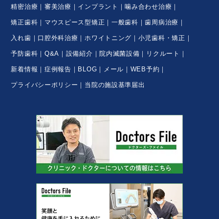
精密治療
審美治療
インプラント
噛み合わせ治療
矯正歯科
マウスピース型矯正
一般歯科
歯周病治療
入れ歯
口腔外科治療
ホワイトニング
小児歯科・矯正
予防歯科
Q&A
設備紹介
院内滅菌設備
リクルート
新着情報
症例報告
BLOG
メール
WEB予約
プライバシーポリシー
当院の施設基準届出