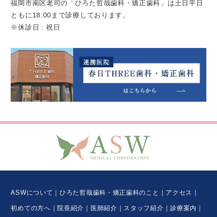
福岡市南区老司の「ひろた哲哉歯科・矯正歯科」は土日平日
ともに18:00まで診療しております。
※休診日 : 祝日
ASWについて
ひろた哲哉歯科・矯正歯科のこと
アクセス
初めての方へ
院長紹介
医師紹介
スタッフ紹介
診療案内