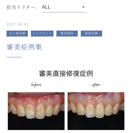
担当ドクター:
2017.08.01
むし歯治療
インプラント
審美歯科
接着治療
審美症例集