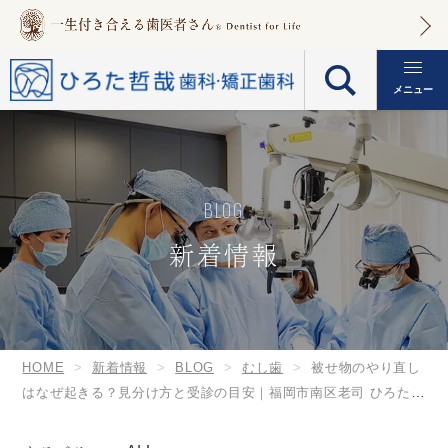
メニュー
BLOG
新着情報
HOME
新着情報
BLOG
むし歯
被せ物のやり直し
はなぜ起きる？見分け方と受診の目安｜福岡市南区老司 ひろた哲
哉歯科・矯正歯科