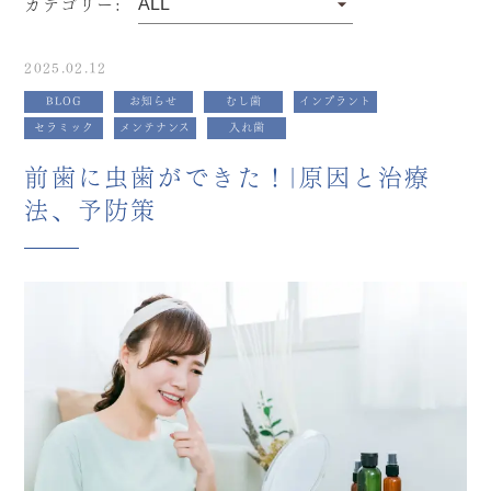
カテゴリー:
2025.02.12
BLOG
お知らせ
むし歯
インプラント
セラミック
メンテナンス
入れ歯
前歯に虫歯ができた！|原因と治療
法、予防策