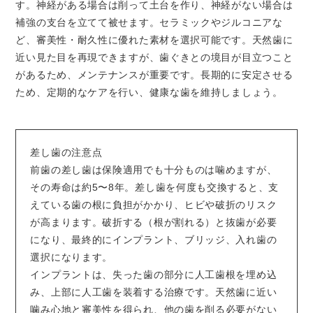
す。神経がある場合は削って土台を作り、神経がない場合は
補強の支台を立てて被せます。セラミックやジルコニアな
ど、審美性・耐久性に優れた素材を選択可能です。天然歯に
近い見た目を再現できますが、歯ぐきとの境目が目立つこと
があるため、メンテナンスが重要です。長期的に安定させる
ため、定期的なケアを行い、健康な歯を維持しましょう。
差し歯の注意点
前歯の差し歯は保険適用でも十分ものは噛めますが、
その寿命は約5〜8年。差し歯を何度も交換すると、支
えている歯の根に負担がかかり、ヒビや破折のリスク
が高まります。破折する（根が割れる）と抜歯が必要
になり、最終的にインプラント、ブリッジ、入れ歯の
選択になります。
インプラントは、失った歯の部分に人工歯根を埋め込
み、上部に人工歯を装着する治療です。天然歯に近い
噛み心地と審美性を得られ、他の歯を削る必要がない