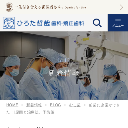
メニュー
BLOG
新着情報
HOME
新着情報
BLOG
むし歯
前歯に虫歯ができ
た！|原因と治療法、予防策