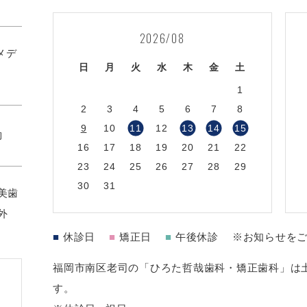
2026/08
1メデ
日
月
火
水
木
金
土
1
2
3
4
5
6
7
8
9
10
11
12
13
14
15
約
16
17
18
19
20
21
22
23
24
25
26
27
28
29
30
31
美歯
外
■
休診日
■
矯正日
■
午後休診
※お知らせを
福岡市南区老司の「ひろた哲哉歯科・矯正歯科」は土
す。