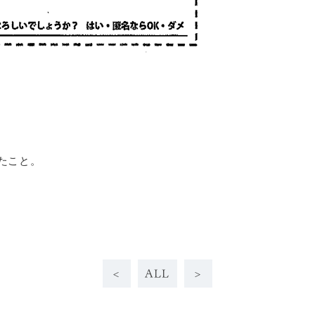
たこと。
<
ALL
>