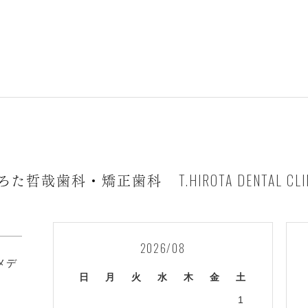
T.HIROTA DENTAL CLI
ろた哲哉歯科・矯正歯科
2026/08
1メデ
日
月
火
水
木
金
土
1