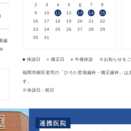
2
3
4
5
6
7
8
9
10
11
12
13
14
15
約
16
17
18
19
20
21
22
23
24
25
26
27
28
29
30
31
美歯
外
■
休診日
■
矯正日
■
午後休診
※お知らせを
福岡市南区老司の「ひろた哲哉歯科・矯正歯科」は土
す。
※休診日 : 祝日