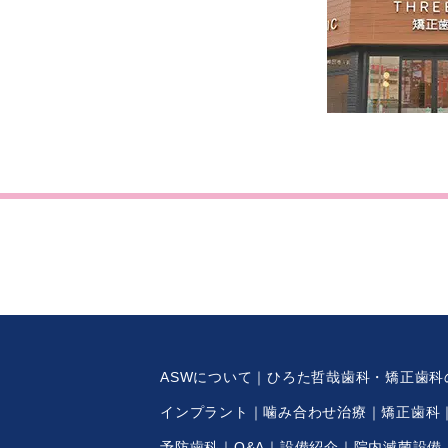
ASWについて
ひろた哲哉歯科・矯正歯科
インプラント
噛み合わせ治療
矯正歯科
予防歯科
Q&A
設備紹介
院内滅菌設備