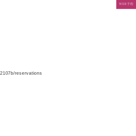
WEB予約
107b/reservations