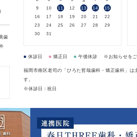
9
10
11
12
13
14
15
約
16
17
18
19
20
21
22
23
24
25
26
27
28
29
30
31
美歯
外
■
休診日
■
矯正日
■
午後休診
※お知らせを
福岡市南区老司の「ひろた哲哉歯科・矯正歯科」は土
す。
※休診日 : 祝日