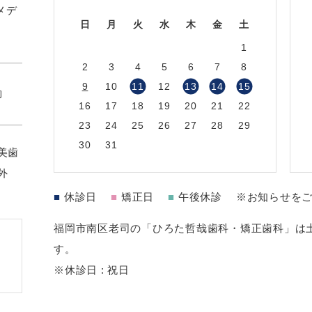
1メデ
日
月
火
水
木
金
土
1
2
3
4
5
6
7
8
9
10
11
12
13
14
15
約
16
17
18
19
20
21
22
23
24
25
26
27
28
29
30
31
美歯
外
■
休診日
■
矯正日
■
午後休診
※お知らせを
福岡市南区老司の「ひろた哲哉歯科・矯正歯科」は土
す。
※休診日 : 祝日