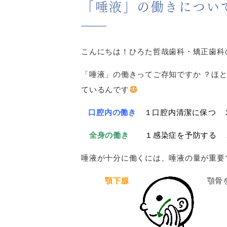
「唾液」の働きについ
こんにちは！ひろた哲哉歯科・矯正歯科
「唾液」の働きってご存知ですか ？ほ
ているんです
口腔内の働
き
１口腔
内清潔に保つ 
全身の働き
１感染症を予防する 
唾液が十分に働くには、唾液の量が重要
顎下腺
顎骨