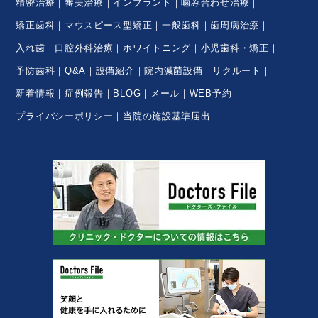
精密治療
審美治療
インプラント
噛み合わせ治療
矯正歯科
マウスピース型矯正
一般歯科
歯周病治療
入れ歯
口腔外科治療
ホワイトニング
小児歯科・矯正
予防歯科
Q&A
設備紹介
院内滅菌設備
リクルート
新着情報
症例報告
BLOG
メール
WEB予約
プライバシーポリシー
当院の施設基準届出