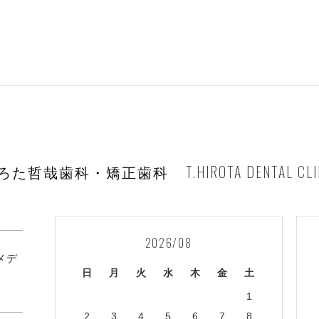
T.HIROTA DENTAL CLI
ろた哲哉歯科・矯正歯科
2026/08
1メデ
日
月
火
水
木
金
土
1
2
3
4
5
6
7
8