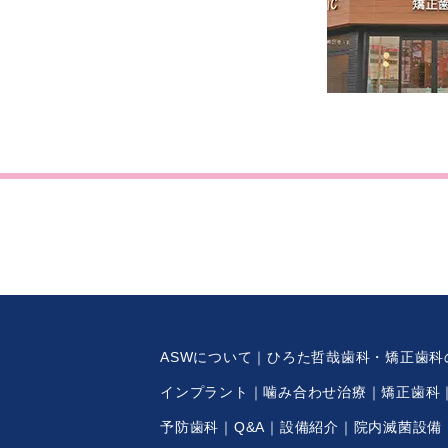
ASWについて
ひろた哲哉歯科・矯正歯科
インプラント
噛み合わせ治療
矯正歯科
予防歯科
Q&A
設備紹介
院内滅菌設備