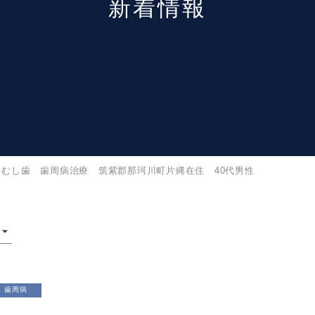
新着情報
むし歯 歯周病治療 筑紫郡那珂川町片縄在住 40代男性
歯周病