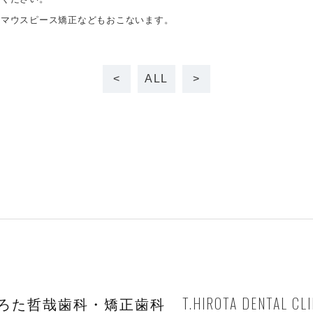
、マウスピース矯正などもおこないます。
<
ALL
>
T.HIROTA DENTAL CLI
ろた哲哉歯科・矯正歯科