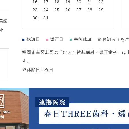
16
17
18
19
20
21
22
23
24
25
26
27
28
29
30
31
美歯
外
■
休診日
■
矯正日
■
午後休診
※お知らせを
福岡市南区老司の「ひろた哲哉歯科・矯正歯科」は土
す。
※休診日 : 祝日