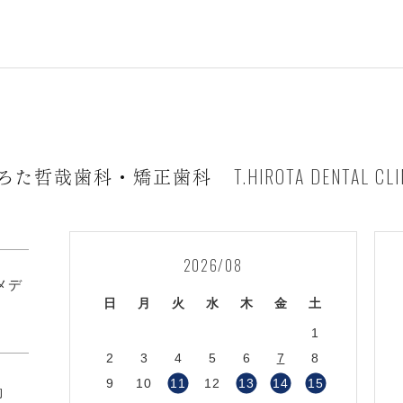
T.HIROTA DENTAL CLI
ろた哲哉歯科・矯正歯科
2026/08
1メデ
日
月
火
水
木
金
土
1
2
3
4
5
6
7
8
9
10
11
12
13
14
15
約