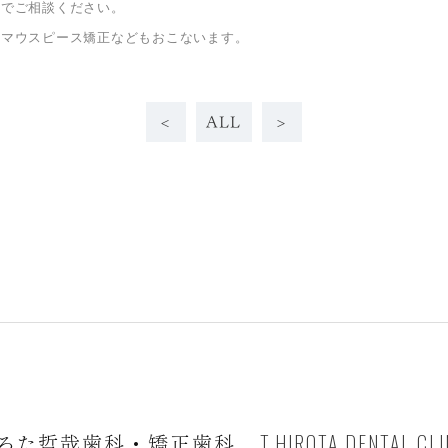
までご相談ください。
、マウスピース矯正などもおこないます。
<
ALL
>
T.HIROTA DENTAL CLI
ろた哲哉歯科・矯正歯科