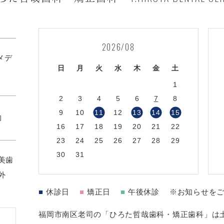
2026/08
1メデ
日
月
火
水
木
金
土
1
2
3
4
5
6
7
8
9
10
11
12
13
14
15
約
16
17
18
19
20
21
22
23
24
25
26
27
28
29
30
31
美歯
外
■
休診日
■
矯正日
■
午後休診
※お知らせを
福岡市南区老司の「ひろた哲哉歯科・矯正歯科」は土