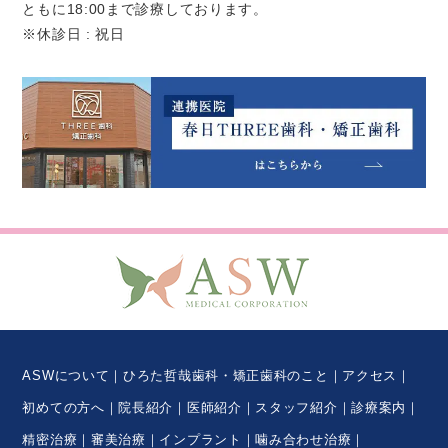
ともに18:00まで診療しております。
※休診日 : 祝日
ASWについて
ひろた哲哉歯科・矯正歯科のこと
アクセス
初めての方へ
院長紹介
医師紹介
スタッフ紹介
診療案内
精密治療
審美治療
インプラント
噛み合わせ治療