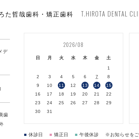
T.HIROTA DENTAL CLI
ろた哲哉歯科・矯正歯科
2026/08
1メデ
日
月
火
水
木
金
土
1
2
3
4
5
6
7
8
9
10
11
12
13
14
15
約
16
17
18
19
20
21
22
23
24
25
26
27
28
29
30
31
美歯
外
■
休診日
■
矯正日
■
午後休診
※お知らせを