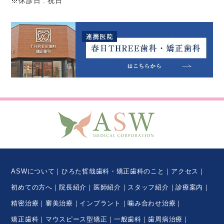
※休診日 : 祝日
ASWについて
ひろた哲哉歯科・矯正歯科のこと
アクセス
初めての方へ
院長紹介
医師紹介
スタッフ紹介
診療案内
精密治療
審美治療
インプラント
噛み合わせ治療
矯正歯科
マウスピース型矯正
一般歯科
歯周病治療