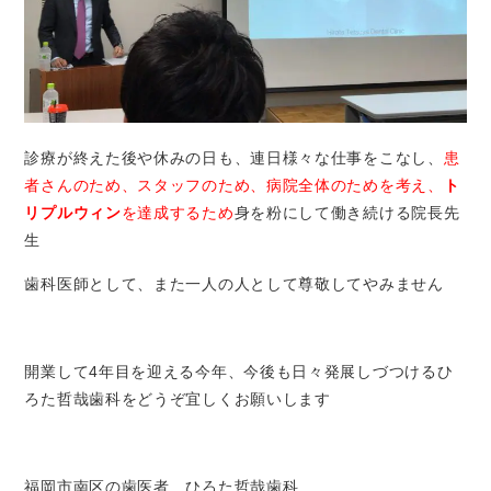
診療が終えた後や休みの日も、連日様々な仕事をこなし、
患
者さんのため、スタッフのため、病院全体のためを考え、
ト
リプルウィン
を達成するため
身を粉にして働き続ける院長先
生
歯科医師として、また一人の人として尊敬してやみません
開業して4年目を迎える今年、今後も日々発展しづつけるひ
ろた哲哉歯科をどうぞ宜しくお願いします
福岡市南区の歯医者 ひろた哲哉歯科