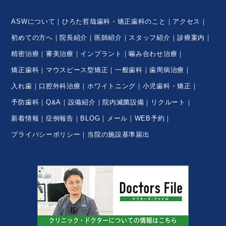
ASWについて
ひろた哲哉歯科・矯正歯科のこと
アクセス
初めての方へ
院長紹介
医師紹介
スタッフ紹介
診療案内
精密治療
審美治療
インプラント
噛み合わせ治療
矯正歯科
マウスピース型矯正
一般歯科
歯周病治療
入れ歯
口腔外科治療
ホワイトニング
小児歯科・矯正
予防歯科
Q&A
設備紹介
院内滅菌設備
リクルート
新着情報
症例報告
BLOG
メール
WEB予約
プライバシーポリシー
当院の施設基準届出