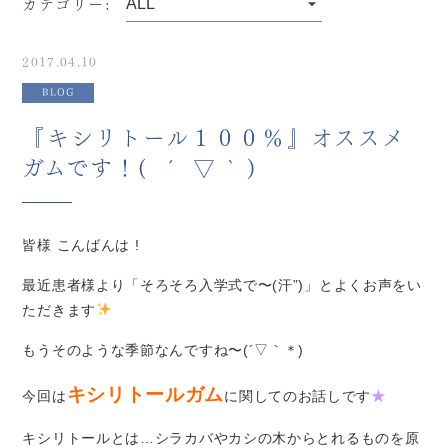
カテゴリー:
2017.04.10
BLOG
『キシリトール１００％』オススメ
ガムです！( ´ ▽ ` )
皆様 こんばんは !
最近患者様より「そろそろ入学式で〜(汗”)」とよくお声をい
ただきます
もうそのような季節なんですね〜(´▽｀＊)
キシリトールガム
今回は
に関してのお話しです
★
キシリトールとは…シラカバやカシの木からとれるものを原