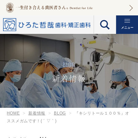
メニュー
BLOG
新着情報
HOME
新着情報
BLOG
『キシリトール１００％』オ
ススメガムです！( ´ ▽ ` )