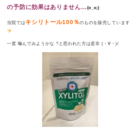
の予防に効果はありません…
(o_o;)
キシリトール100％
当院では
のものを販売しています
一度 噛んでみようかな ?と思われた方は是非 (・∀・)/