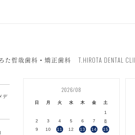
T.HIROTA DENTAL CLI
ろた哲哉歯科・矯正歯科
2026/08
1メデ
日
月
火
水
木
金
土
1
2
3
4
5
6
7
8
9
10
11
12
13
14
15
約