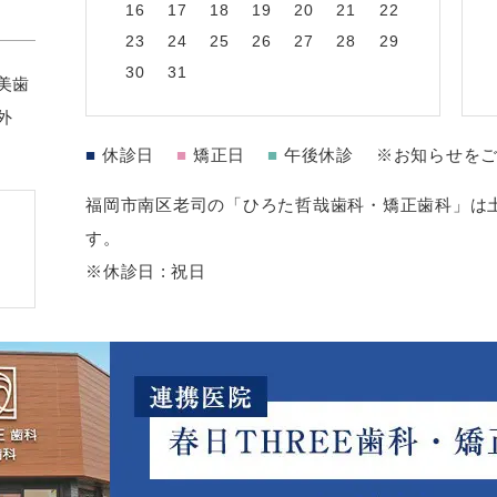
16
17
18
19
20
21
22
23
24
25
26
27
28
29
30
31
美歯
外
■
休診日
■
矯正日
■
午後休診
※お知らせを
福岡市南区老司の「ひろた哲哉歯科・矯正歯科」は土
す。
※休診日 : 祝日